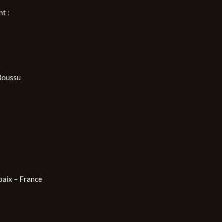
t :
Boussu
baix – France