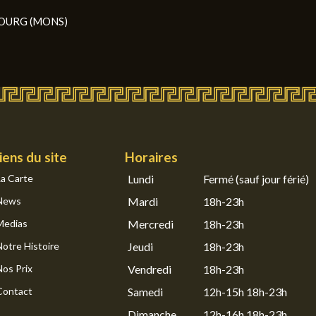
OBOURG (MONS)
iens du site
Horaires
La Carte
Lundi
Fermé (sauf jour férié)
News
Mardi
18h-23h
Medias
Mercredi
18h-23h
Notre Histoire
Jeudi
18h-23h
Nos Prix
Vendredi
18h-23h
Contact
Samedi
12h-15h 18h-23h
Dimanche
12h-16h 18h-23h