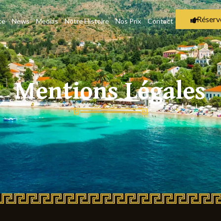
Réserv
te
News
Medias
Notre Histoire
Nos Prix
Contact
Mentions Légales